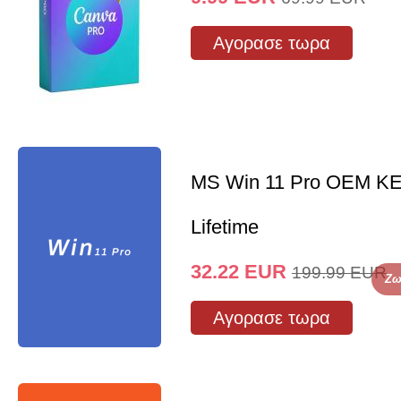
Αγορασε τωρα
MS Win 11 Pro OEM K
Lifetime
32.22
EUR
199.99
EUR
Ζω
Αγορασε τωρα